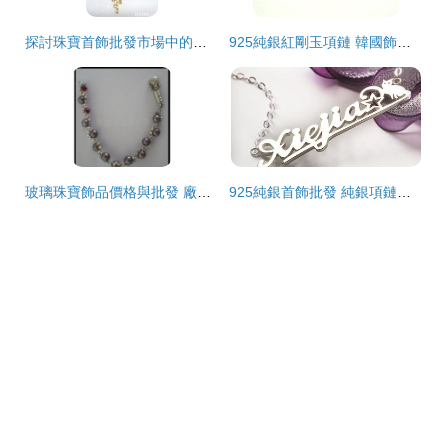
探討珠寶首飾批發市場中的轉型潛力 從美發移植趨勢到時尚配飾的新視角
925純銀紅剛玉項鏈 韓國飾品批發市場的性價比之選
玻璃珠寶飾品價格與批發 廠家直供的全面解析
925純銀首飾批發 純銀項鏈吊墜的一件代發與采購攻略