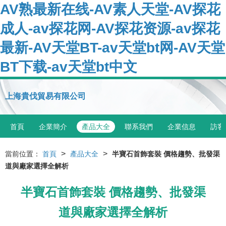
AV熟最新在线-AV素人天堂-AV探花
成人-av探花网-AV探花资源-av探花
最新-AV天堂BT-av天堂bt网-AV天堂
BT下载-av天堂bt中文
上海貴伐貿易有限公司
首頁
企業簡介
產品大全
聯系我們
企業信息
訪客
>
>
當前位置：
首頁
產品大全
半寶石首飾套裝 價格趨勢、批發渠
道與廠家選擇全解析
半寶石首飾套裝 價格趨勢、批發渠
道與廠家選擇全解析