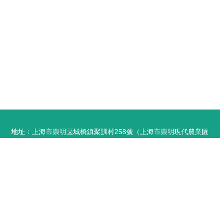
地址：上海市崇明區城橋鎮聚訓村258號（上海市崇明現代農業園
區）
電話：-
Copyright © 2026
m.gmxj.com.cn
珠寶首飾批發
上海貴伐貿易有限
公司
珠寶首飾批發
版權所有
Sitemap
感谢您访问我们的网站，您可能还对以下资源感兴趣：保定躺环新能源有