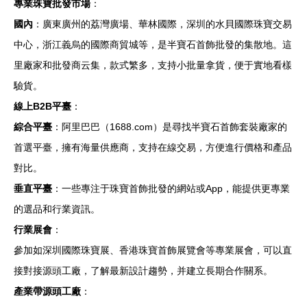
專業珠寶批發市場
：
國內
：廣東廣州的荔灣廣場、華林國際，深圳的水貝國際珠寶交易
中心，浙江義烏的國際商貿城等，是半寶石首飾批發的集散地。這
里廠家和批發商云集，款式繁多，支持小批量拿貨，便于實地看樣
驗貨。
線上B2B平臺
：
綜合平臺
：阿里巴巴（1688.com）是尋找半寶石首飾套裝廠家的
首選平臺，擁有海量供應商，支持在線交易，方便進行價格和產品
對比。
垂直平臺
：一些專注于珠寶首飾批發的網站或App，能提供更專業
的選品和行業資訊。
行業展會
：
參加如深圳國際珠寶展、香港珠寶首飾展覽會等專業展會，可以直
接對接源頭工廠，了解最新設計趨勢，并建立長期合作關系。
產業帶源頭工廠
：