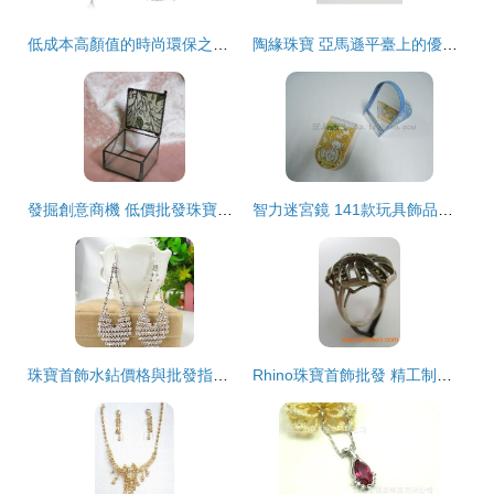
低成本高顏值的時尚環保之選 PR0010銅電鍍白金吊墜批發解析
陶緣珠寶 亞馬遜平臺上的優質珠寶首飾批發之選
發掘創意商機 低價批發珠寶首飾收納盒與玻璃工藝品的潮流盛宴
智力迷宮鏡 141款玩具飾品批發采購新選擇
珠寶首飾水鉆價格與批發指南 專業選擇與成本優化策略
Rhino珠寶首飾批發 精工制造與源頭供應鏈的完美融合