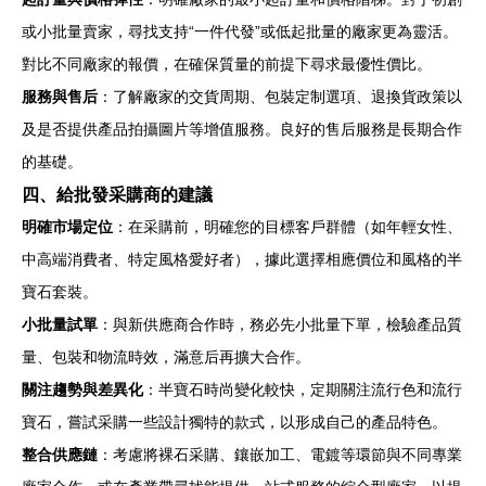
或小批量賣家，尋找支持“一件代發”或低起批量的廠家更為靈活。
對比不同廠家的報價，在確保質量的前提下尋求最優性價比。
服務與售后
：了解廠家的交貨周期、包裝定制選項、退換貨政策以
及是否提供產品拍攝圖片等增值服務。良好的售后服務是長期合作
的基礎。
四、給批發采購商的建議
明確市場定位
：在采購前，明確您的目標客戶群體（如年輕女性、
中高端消費者、特定風格愛好者），據此選擇相應價位和風格的半
寶石套裝。
小批量試單
：與新供應商合作時，務必先小批量下單，檢驗產品質
量、包裝和物流時效，滿意后再擴大合作。
關注趨勢與差異化
：半寶石時尚變化較快，定期關注流行色和流行
寶石，嘗試采購一些設計獨特的款式，以形成自己的產品特色。
整合供應鏈
：考慮將裸石采購、鑲嵌加工、電鍍等環節與不同專業