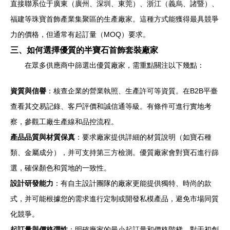
直接聯系位于廣東（廣州、深圳、東莞）、浙江（義烏、諸暨）、
福建等珠寶首飾產業集聚區的生產廠家。這種方式能獲得最具競爭
力的價格，但通常有起訂量（MOQ）要求。
三、如何選擇優質的半寶石首飾套裝廠家
在眾多供應商中篩選出優質廠家，需重點關注以下幾點：
資質與信譽
：核查企業的營業執照、生產許可等資質。在B2B平臺
查看其交易記錄、客戶評價和誠信通等級。有條件可進行實地考
察，參觀工廠生產線和品控流程。
產品品質與材質保真
：要求廠家提供詳細的材質說明（如寶石種
類、金屬成分），并可支持第三方檢測。優質廠家會對寶石進行篩
選，確保顏色和質地的一致性。
設計研發能力
：有自主設計團隊的廠家更能提供獨特、時尚的款
式，并可能根據您的需求進行定制或開發私模產品，避免市場同質
化競爭。
起訂量與價格彈性
：明確廠家的最小起訂量和價格階梯。對于初創