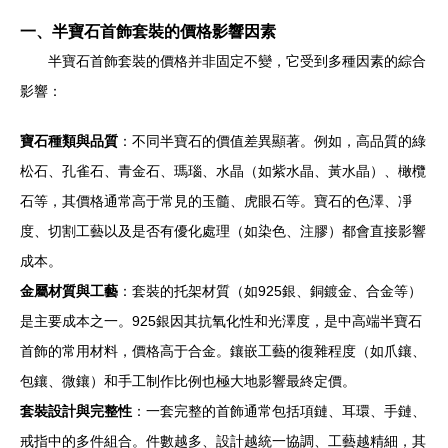
一、半寶石首飾套裝的價格影響因素
半寶石首飾套裝的價格并非固定不變，它受到多種因素的綜合
影響：
寶石種類與品質
：不同半寶石的價值差異顯著。例如，高品質的綠
松石、孔雀石、青金石、瑪瑙、水晶（如紫水晶、黃水晶）、橄欖
石等，其價格通常高于常見的玉髓、虎眼石等。寶石的色澤、凈
度、切割工藝以及是否有優化處理（如染色、注膠）都會直接影響
成本。
金屬材質與工藝
：套裝的托架材質（如925銀、銅鍍金、合金等）
是主要成本之一。925銀因其抗氧化性和光澤度，是中高端半寶石
首飾的常用材料，價格高于合金。鑲嵌工藝的復雜程度（如爪鑲、
包鑲、微鑲）和手工制作比例也極大地影響最終定價。
套裝設計與完整性
：一套完整的首飾通常包括項鏈、耳環、手鏈、
戒指中的多件組合。件數越多、設計越統一協調、工藝越精細，其