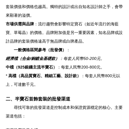
套裝價值和價格也越高。獨特的設計或出自知名設計師之手，會帶
來顯著的溢價。
市場供需與品牌
：流行趨勢會影響特定寶石（如近年流行的海藍
寶、草莓晶）的價格。品牌附加值是另一重要因素，知名品牌或設
計品牌的套裝價格遠高于無品牌或白牌產品。
一般價格區間參考（批發價）
：
經濟檔（合金/銅鍍金基礎款）
：每套人民幣50-200元。
中檔（925銀鑲主流半寶石）
：每套人民幣200-800元。
*
高檔（高品質寶石、精細工藝、設計款）
：每套人民幣800元以
上，可達數千元。
二、半寶石首飾套裝的批發渠道
尋找可靠的批發渠道是控制成本和保證貨源穩定的核心。主要
渠道包括：