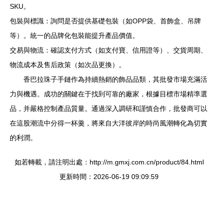
SKU。
包裝與標識：詢問是否提供基礎包裝（如OPP袋、首飾盒、吊牌
等）。統一的品牌化包裝能提升產品價值。
交易與物流：確認支付方式（如支付寶、信用證等）、交貨周期、
物流成本及售后政策（如次品更換）。
香巴拉珠子手鏈作為持續熱銷的飾品品類，其批發市場充滿活
力與機遇。成功的關鍵在于找到可靠的廠家，根據目標市場精準選
品，并嚴格控制產品質量。通過深入調研和謹慎合作，批發商可以
在這股潮流中分得一杯羹，將來自大洋彼岸的時尚風潮轉化為切實
的利潤。
如若轉載，請注明出處：http://m.gmxj.com.cn/product/84.html
更新時間：2026-06-19 09:09:59