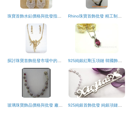
珠寶首飾水鉆價格與批發指南 專業選擇與成本優化策略
Rhino珠寶首飾批發 精工制造與源頭供應鏈的完美融合
探討珠寶首飾批發市場中的轉型潛力 從美發移植趨勢到時尚配飾的新視角
925純銀紅剛玉項鏈 韓國飾品批發市場的性價比之選
玻璃珠寶飾品價格與批發 廠家直供的全面解析
925純銀首飾批發 純銀項鏈吊墜的一件代發與采購攻略