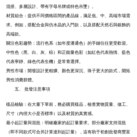
混搭、多層設計、帶有字母吊牌或特色吊墜）。
材質組合：提供不同價格區間的產品線，滿足低、中、高端市場需
求。例如，搭配合金與仿水晶的入門款，以及搭配天然石與銀飾的
高端款。
關注色彩趨勢：流行色系（如年度潘通色）的手鏈往往更受歡迎。
中性色（黑、白、灰、棕）和正能量色彩（如紅色代表熱情、藍色
代表寧靜、綠色代表生機）是常青選擇。
男性市場：開發設計更粗獷、顏色更深沉、珠子更大的款式，開拓
男性消費群體。
五、 批發注意事項
樣品檢驗：在大量下單前，務必購買樣品，檢查實物質量、做工、
尺寸（內徑大小是否標準）以及材質的真實感。
最小起訂量與混批：明確廠家的起訂量要求。部分廠家支持混批
（即不同款式可合并計算達到起訂量），這有助于初創批發商豐富