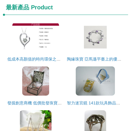
最新產品
Product
低成本高顏值的時尚環保之選 PR0010銅電鍍白金吊墜批發解析
陶緣珠寶 亞馬遜平臺上的優質珠寶首飾批發之選
發掘創意商機 低價批發珠寶首飾收納盒與玻璃工藝品的潮流盛宴
智力迷宮鏡 141款玩具飾品批發采購新選擇