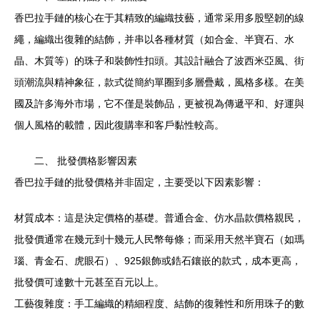
香巴拉手鏈的核心在于其精致的編織技藝，通常采用多股堅韌的線
繩，編織出復雜的結飾，并串以各種材質（如合金、半寶石、水
晶、木質等）的珠子和裝飾性扣頭。其設計融合了波西米亞風、街
頭潮流與精神象征，款式從簡約單圈到多層疊戴，風格多樣。在美
國及許多海外市場，它不僅是裝飾品，更被視為傳遞平和、好運與
個人風格的載體，因此復購率和客戶黏性較高。
二、 批發價格影響因素
香巴拉手鏈的批發價格并非固定，主要受以下因素影響：
材質成本：這是決定價格的基礎。普通合金、仿水晶款價格親民，
批發價通常在幾元到十幾元人民幣每條；而采用天然半寶石（如瑪
瑙、青金石、虎眼石）、925銀飾或鋯石鑲嵌的款式，成本更高，
批發價可達數十元甚至百元以上。
工藝復雜度：手工編織的精細程度、結飾的復雜性和所用珠子的數