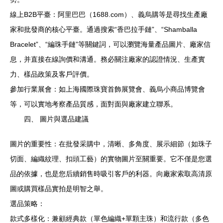
線上B2B平臺：阿里巴巴（1688.com）、義烏購等是尋找生產廠
家和批發商的核心平臺。通過搜索“香巴拉手鏈”、“Shamballa
Bracelet”、“編珠手鏈”等關鍵詞，可以瀏覽海量產品圖片、廠家信
息，并直接在線詢價和溝通。務必關注廠家的認證情況、生產實
力、樣品政策及客戶評價。
參加行業展會：如上海國際珠寶首飾展覽會、義烏小商品博覽會
等，可以實地考察產品質感，面對面與廠家建立聯系。
四、 圖片與選品建議
圖片的重要性：在批發采購中，清晰、多角度、展示細節（如珠子
切面、編織紋理、扣頭工藝）的實物圖片至關重要。它不僅是您選
品的依據，也是您后續銷售時吸引客戶的利器。向廠家索取高清原
圖或購買樣品實拍是明智之舉。
選品策略：
款式多樣化：兼顧經典款（單色編織+單顆主珠）和流行款（多色