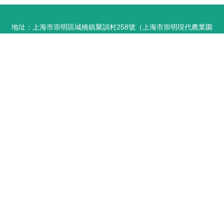
地址：上海市崇明區城橋鎮聚訓村258號（上海市崇明現代農業園
區）
電話：-
Copyright © 2026
m.gmxj.com.cn
珠寶首飾批發
上海貴伐貿易有限
公司
珠寶首飾批發
版權所有
Sitemap
感谢您访问我们的网站，您可能还对以下资源感兴趣：保定躺环新能源有
限公司
AV熟最新在线|AV素人天堂|AV探花成人|av探花网|AV探花资源|av探花最
新|AV天堂BT|av天堂bt网|AV天堂BT下载|av天堂bt中文
网站地图
主站蜘蛛池模板：
91久热
|
久草视频福利站
|
高清电影下载
|
久草视频官
婷婷五月激情五月一本 东方va地址在线观看 92美脚视频怎么下载 黄色美女
方网站
|
91插插插
|
人妖另类日韩欧美
|
韩日深夜影院
|
国产熟女内
|
午
夜福利公司
|
亚洲不卡一卡二卡
|
国产夫妇肉麻对白
|
免费无毒久久网络
|
久草福利香蕉
|
狠狠撸人人肏
|
久久婷婷五月天
|
国产午夜伦理片
|
变态
三极网站 日韩另类九区 91福利专区 国产日韩成人在线 日韩福利电影 婷婷超
另类欧美性爱
|
免费成人理论片
|
丁香桃花网
|
亚洲免费av永久
|
国产精
品手机免费
|
日韓免费高清无码
|
欧美伦理一区二区
|
深夜福利影视
|
欧