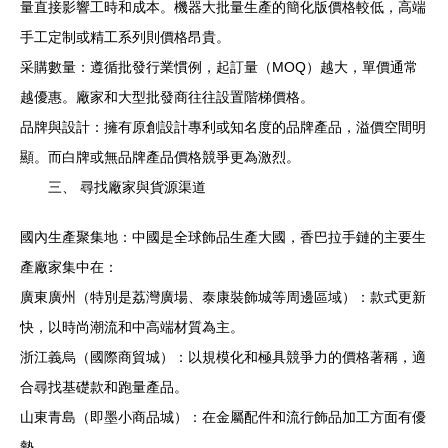
量直接影響工時和成本。機器大批量生產的簡化版價格較低，高端
手工定制或精工系列則價格昂貴。
采購數量：遵循批發行業慣例，起訂量（MOQ）越大，單價通常
越優惠。廠家和大型批發商往往設置階梯價格。
品牌與設計：擁有原創設計專利或知名度的品牌產品，溢價空間明
顯。而白牌或無品牌產品價格競爭更為激烈。
三、 尋找廠家與貨源渠道
國內生產聚集地：中國是全球飾品生產大國，香巴拉手鏈的主要生
產廠家集中在：
廣東廣州（特別是荔灣廣場、泰康裝飾城等周邊區域）：款式更新
快，以時尚潮流和中高端材質為主。
浙江義烏（國際商貿城）：以規模化和極具競爭力的價格著稱，適
合尋找基礎款和跑量產品。
山東青島（即墨小商品城）：在金屬配件和流行飾品加工方面有優
勢。