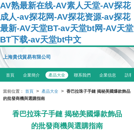
AV熟最新在线-AV素人天堂-AV探花
成人-av探花网-AV探花资源-av探花
最新-AV天堂BT-av天堂bt网-AV天堂
BT下载-av天堂bt中文
上海貴伐貿易有限公司
首頁
企業簡介
產品大全
聯系我們
企業信息
訪客
>
>
當前位置：
首頁
產品大全
香巴拉珠子手鏈 揭秘美國爆款飾品
的批發商機與選購指南
香巴拉珠子手鏈 揭秘美國爆款飾品
的批發商機與選購指南